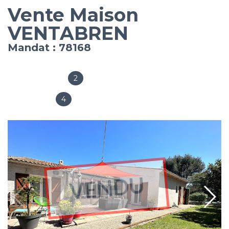
Vente Maison
VENTABREN
Mandat : 78168
2
Salles de bain
4
Chambres
VENDU