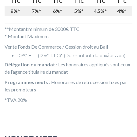
TTC
TTC
TTC
TTC
TTC
TTC
8
%
*
7
%
*
6%
*
5%
*
4,
5%
*
4%
*
**Montant minimum de 3000€ TTC
* Montant Maximum
Vente Fonds De Commerce / Cession droit au Bail
10%* HT : (12%* T.T.C)* (Du montant du prix/cession)
Délégation du mandat :
Les honoraires appliqués sont ceux
de l’agence titulaire du mandat
Programmes neufs :
Honoraires de rétrocession fixés par
les promoteurs
*TVA 20%