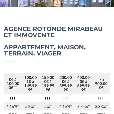
AGENCE ROTONDE MIRABEAU
ET IMMOVENTE
APPARTEMENT, MAISON,
TERRAIN, VIAGER
100.00
150.00
200.00
400.00
0€
à
> à
1€
à
0€
à
0€
à
0€
à
100.00
900.00
149.99
199.99
399.99
899.99
0€**
0€
9€
9€
9€
9€
HT
HT
HT
HT
HT
HT
6
,66%
*
5
,8%
*
5%
*
4,16
%
*
3
,75%
*
3,33%
*