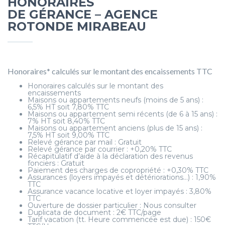
HONORAIRES
DE GÉRANCE – AGENCE
ROTONDE MIRABEAU
Honoraires* calculés sur le montant des encaissements TTC
Honoraires calculés sur le montant des
encaissements
Maisons ou appartements neufs (moins de 5 ans) :
6,5% HT soit 7,80% TTC
Maisons ou appartement semi récents (de 6 à 15 ans) :
7% HT soit 8,40% TTC
Maisons ou appartement anciens (plus de 15 ans) :
7,5% HT soit 9,00% TTC
Relevé gérance par mail : Gratuit
Relevé gérance par courrier : +0,20% TTC
Récapitulatif d’aide à la déclaration des revenus
fonciers : Gratuit
Paiement des charges de copropriété : +0,30% TTC
Assurances (loyers impayés et détériorations…) : 1,90%
TTC
Assurance vacance locative et loyer impayés : 3,80%
TTC
Ouverture de dossier particulier : Nous consulter
Duplicata de document : 2€ TTC/page
Tarif vacation (tt. Heure commencée est due) : 150€