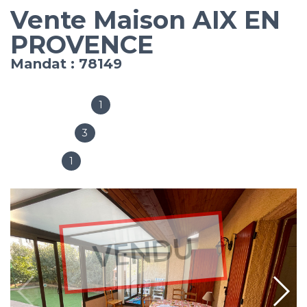
Vente Maison AIX EN
PROVENCE
Mandat : 78149
1
Salles de bain
3
Chambres
1
Garages
VENDU