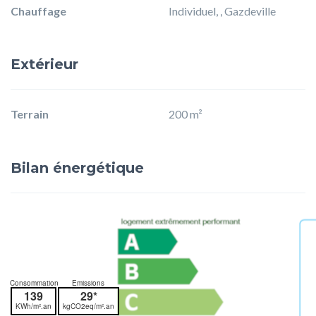
Chauffage
Individuel, , Gazdeville
Extérieur
Terrain
200 m²
Bilan énergétique
Consommation
Emissions
139
29*
KWh/m².an
kgCO2eq/m².an