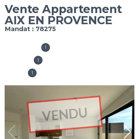
Vente Appartement
AIX EN PROVENCE
Mandat : 78275
1
Salles de bain
1
Chambres
1
Garages
VENDU