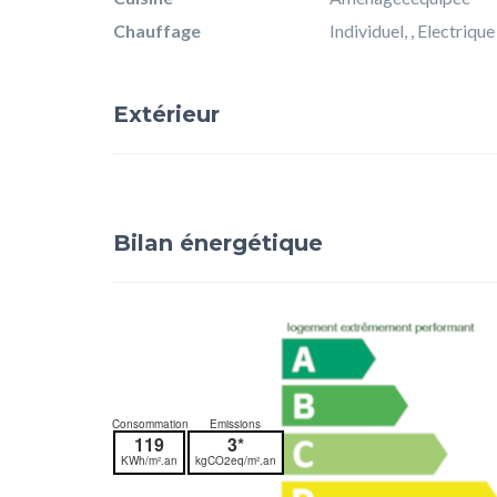
Chauffage
Individuel, , Electrique
Extérieur
Bilan énergétique
Consommation
Emissions
119
3*
KWh/m².an
kgCO2eq/m².an