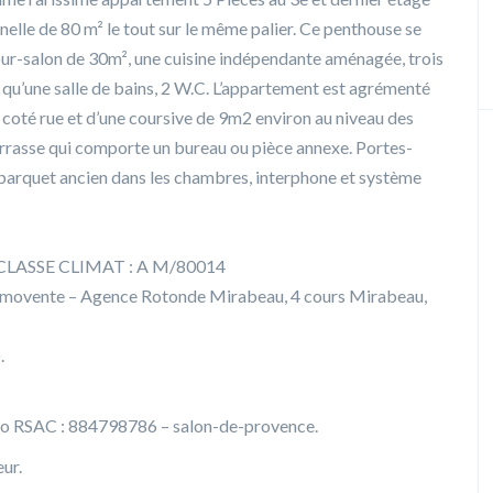
nelle de 80 m² le tout sur le même palier. Ce penthouse se
our-salon de 30m², une cuisine indépendante aménagée, trois
i qu’une salle de bains, 2 W.C. L’appartement est agrémenté
 coté rue et d’une coursive de 9m2 environ au niveau des
errasse qui comporte un bureau ou pièce annexe. Portes-
, parquet ancien dans les chambres, interphone et système
CLASSE CLIMAT : A M/80014
movente – Agence Rotonde Mirabeau, 4 cours Mirabeau,
.
 RSAC : 884798786 – salon-de-provence.
ur.