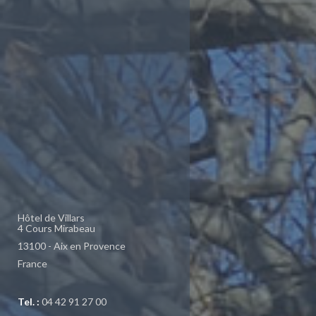
Hôtel de Villars
4 Cours Mirabeau
13100 - Aix en Provence
France
Tel. :
04 42 91 27 00