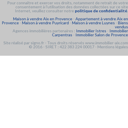
Pour connaître et exercer vos droits, notamment de retrait de votre
consentement à l'utilisation des données collectées sur ce site
Internet, veuillez consulter notre
politique de confidentialité
.
Maison à vendre Aix en Provence
-
Appartement à vendre Aix en
Provence
-
Maison à vendre Puyricard
-
Maison à vendre Luynes
-
Biens
vendus
Agences immobilières partenaires :
Immobilier Istres
-
Immobilier
Carpentras
-
Immobilier Salon de Provence
Site réalisé par
signo.fr
- Tous droits réservés www.immobilier-aix.com
© 2016 - SIRET : 422 383 224 00017 -
Mentions légales