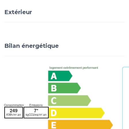
Extérieur
Bilan énergétique
Consommation
Emissions
249
7*
KWh/m².an
kgCO2eq/m².an