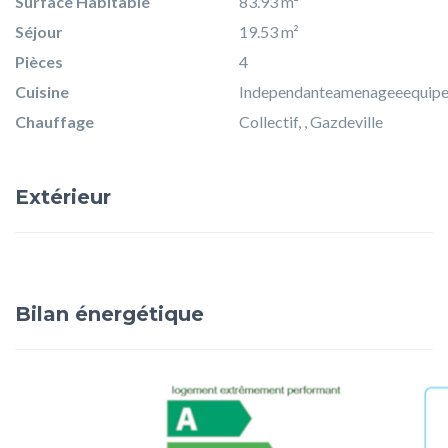
Surface Habitable
83.93 m²
Séjour
19.53 m²
Pièces
4
Cuisine
Independanteamenageeequip
Chauffage
Collectif, , Gazdeville
Extérieur
Bilan énergétique