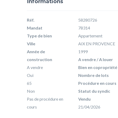
Informations
Réf.
58280726
Mandat
78314
Type de bien
Appartement
Ville
AIX EN PROVENCE
Année de
1999
construction
A vendre / A louer
A vendre
Bien en copropriété
Oui
Nombre de lots
65
Procédure en cours
Non
Statut du syndic
Pas de procédure en
Vendu
cours
21/04/2026