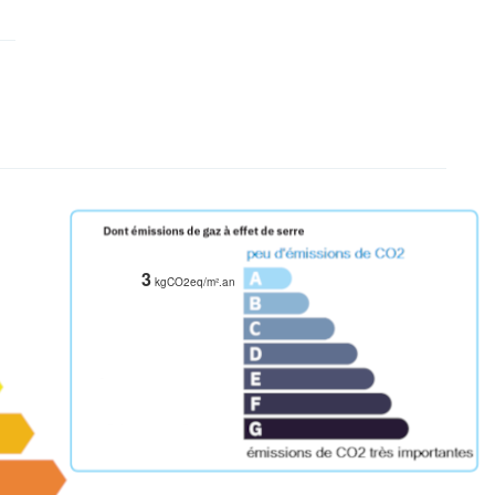
3
kgCO2eq/m².an