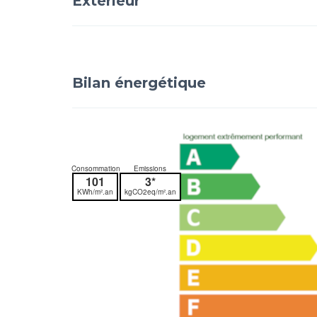
Extérieur
Bilan énergétique
Consommation
Emissions
101
3*
KWh/m².an
kgCO2eq/m².an