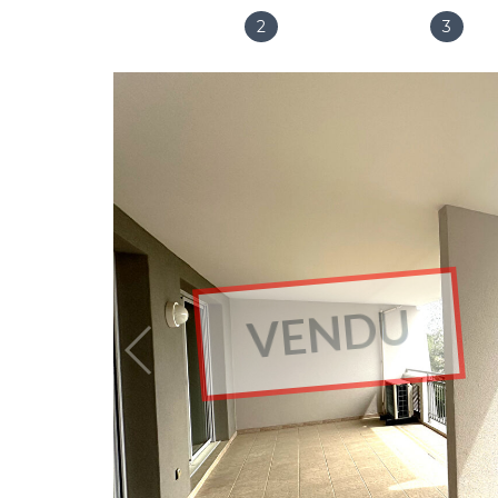
2
3
Salles de bain
Chambres
VENDU