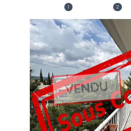
1
2
Salles de bain
Chambres
VENDU