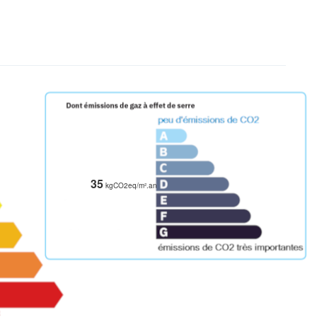
35
kgCO2eq/m².an