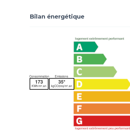
Bilan énergétique
Consommation
Emissions
173
35*
KWh/m².an
kgCO2eq/m².an