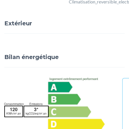
Climatisation_reversible_elect
Extérieur
Bilan énergétique
Consommation
Emissions
120
3*
KWh/m².an
kgCO2eq/m².an